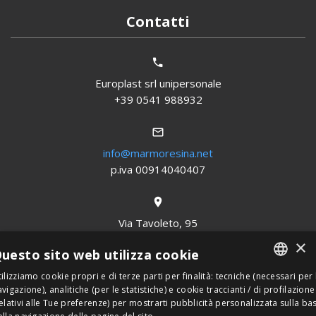
Contatti
Europlast srl unipersonale
+39 0541 988932
info@marmoresina.net
p.iva 00914040407
Via Tavoleto, 95
San Clemente (Rimini)
×
uesto sito web utilizza cookie
ilizziamo cookie propri e di terze parti per finalità: tecniche (necessari per 
ITALIAN
vigazione), analitiche (per le statistiche) e cookie traccianti / di profilazione
da Lunedì al Venerdì
relativi alle Tue preferenze) per mostrarti pubblicità personalizzata sulla ba
dalle 8:30 alle 12:30
ENGLISH