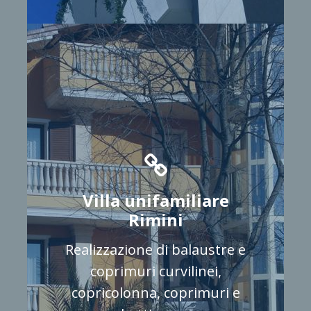
Villa unifamiliare
Rimini
Realizzazione di balaustre e
coprimuri curvilinei,
copricolonna, coprimuri e