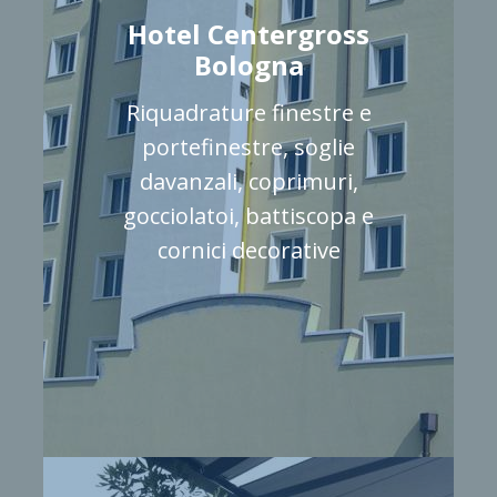
Hotel Centergross
Bologna
Riquadrature finestre e
portefinestre, soglie
davanzali, coprimuri,
gocciolatoi, battiscopa e
cornici decorative